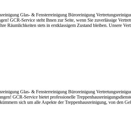
tsreinigung Glas- & Fensterreinigung Büroreinigung Vertretungsreini
ungen! GCR-Service steht Ihnen zur Seite, wenn Sie zuverlässige Vertre
Ihre Räumlichkeiten stets in erstklassigem Zustand bleiben. Unsere Ver
tsreinigung Glas- & Fensterreinigung Büroreinigung Vertretungsreini
ungen! GCR-Service bietet professionelle Treppenhausreinigungsdienst
ms kümmern sich um alle Aspekte der Treppenhausreinigung, von den Ge