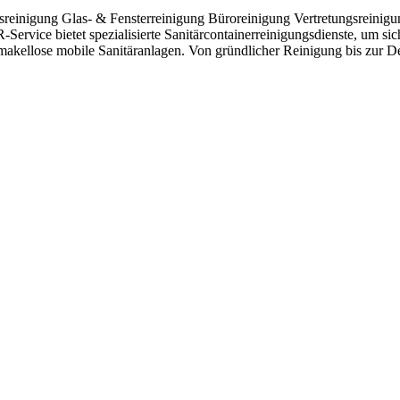
tsreinigung Glas- & Fensterreinigung Büroreinigung Vertretungsreini
ervice bietet spezialisierte Sanitärcontainerreinigungsdienste, um sic
makellose mobile Sanitäranlagen. Von gründlicher Reinigung bis zur De