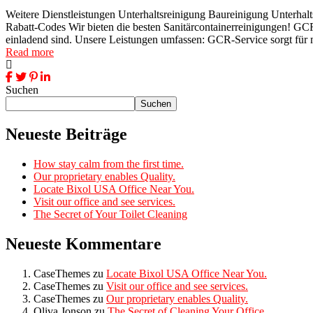
Weitere Dienstleistungen Unterhaltsreinigung Baureinigung Unterhal
Rabatt-Codes Wir bieten die besten Sanitärcontainerreinigungen! GCR-S
einladend sind. Unsere Leistungen umfassen: GCR-Service sorgt für 
Read more
Suchen
Suchen
Neueste Beiträge
How stay calm from the first time.
Our proprietary enables Quality.
Locate Bixol USA Office Near You.
Visit our office and see services.
The Secret of Your Toilet Cleaning
Neueste Kommentare
CaseThemes
zu
Locate Bixol USA Office Near You.
CaseThemes
zu
Visit our office and see services.
CaseThemes
zu
Our proprietary enables Quality.
Oliva Jonson
zu
The Secret of Cleaning Your Office