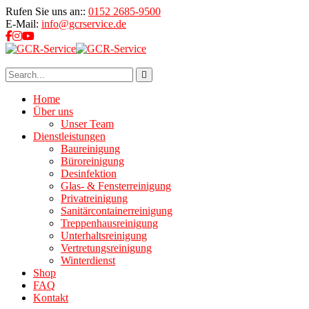
Rufen Sie uns an::
0152 2685-9500
E-Mail:
info@gcrservice.de
Home
Über uns
Unser Team
Dienstleistungen
Baureinigung
Büroreinigung
Desinfektion
Glas- & Fensterreinigung
Privatreinigung
Sanitärcontainerreinigung
Treppenhausreinigung
Unterhaltsreinigung
Vertretungsreinigung
Winterdienst
Shop
FAQ
Kontakt