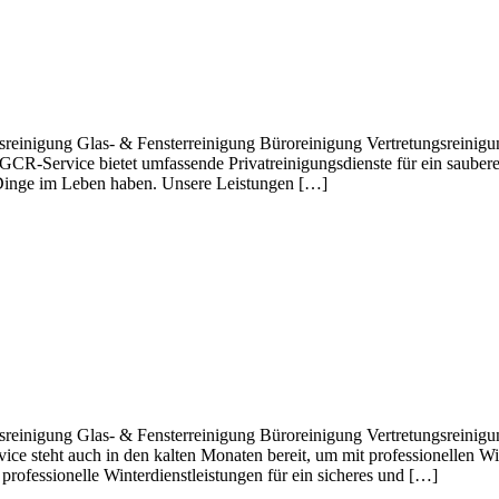
tsreinigung Glas- & Fensterreinigung Büroreinigung Vertretungsreini
n! GCR-Service bietet umfassende Privatreinigungsdienste für ein saub
n Dinge im Leben haben. Unsere Leistungen […]
tsreinigung Glas- & Fensterreinigung Büroreinigung Vertretungsreini
ce steht auch in den kalten Monaten bereit, um mit professionellen Win
rofessionelle Winterdienstleistungen für ein sicheres und […]