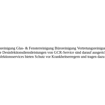
tsreinigung Glas- & Fensterreinigung Büroreinigung Vertretungsreini
ie Desinfektionsdienstleistungen von GCR-Service sind darauf ausgeric
ektionsservices bieten Schutz vor Krankheitserregern und tragen dazu b