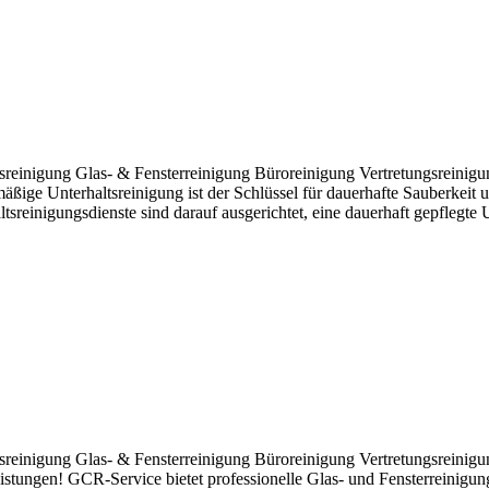
tsreinigung Glas- & Fensterreinigung Büroreinigung Vertretungsreini
mäßige Unterhaltsreinigung ist der Schlüssel für dauerhafte Sauberke
tsreinigungsdienste sind darauf ausgerichtet, eine dauerhaft gepfleg
tsreinigung Glas- & Fensterreinigung Büroreinigung Vertretungsreini
istungen! GCR-Service bietet professionelle Glas- und Fensterreinigung